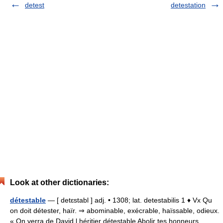
detest
detestation
Look at other dictionaries:
détestable
— [ detɛstabl ] adj. • 1308; lat. detestabilis 1 ♦ Vx Qu
on doit détester, haïr. ⇒ abominable, exécrable, haïssable, odieux.
« On verra de David l héritier détestable Abolir tes honneurs,