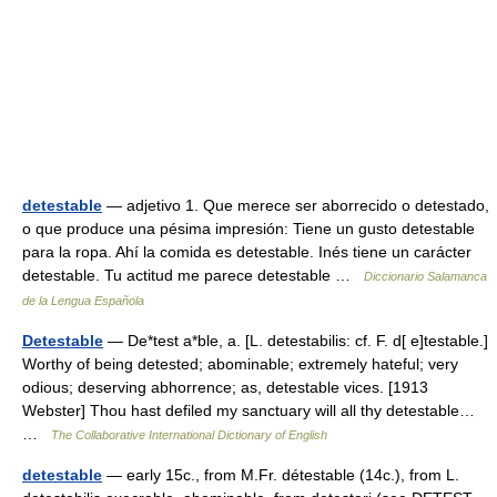
detestable
— adjetivo 1. Que merece ser aborrecido o detestado,
o que produce una pésima impresión: Tiene un gusto detestable
para la ropa. Ahí la comida es detestable. Inés tiene un carácter
detestable. Tu actitud me parece detestable …
Diccionario Salamanca
de la Lengua Española
Detestable
— De*test a*ble, a. [L. detestabilis: cf. F. d[ e]testable.]
Worthy of being detested; abominable; extremely hateful; very
odious; deserving abhorrence; as, detestable vices. [1913
Webster] Thou hast defiled my sanctuary will all thy detestable…
…
The Collaborative International Dictionary of English
detestable
— early 15c., from M.Fr. détestable (14c.), from L.