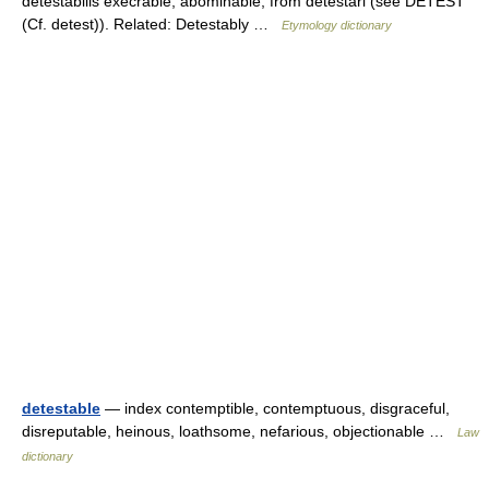
detestabilis execrable, abominable, from detestari (see DETEST
(Cf. detest)). Related: Detestably …
Etymology dictionary
detestable
— index contemptible, contemptuous, disgraceful,
disreputable, heinous, loathsome, nefarious, objectionable …
Law
dictionary