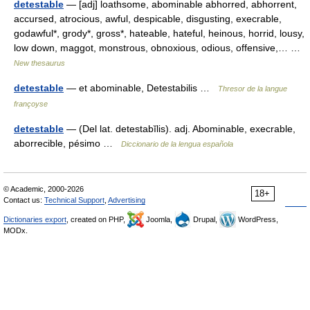
detestable
— [adj] loathsome, abominable abhorred, abhorrent,
accursed, atrocious, awful, despicable, disgusting, execrable,
godawful*, grody*, gross*, hateable, hateful, heinous, horrid, lousy,
low down, maggot, monstrous, obnoxious, odious, offensive,… …
New thesaurus
detestable
— et abominable, Detestabilis …
Thresor de la langue
françoyse
detestable
— (Del lat. detestabĭlis). adj. Abominable, execrable,
aborrecible, pésimo …
Diccionario de la lengua española
© Academic, 2000-2026
18+
Contact us:
Technical Support
,
Advertising
Dictionaries export
, created on PHP,
Joomla,
Drupal,
WordPress,
MODx.