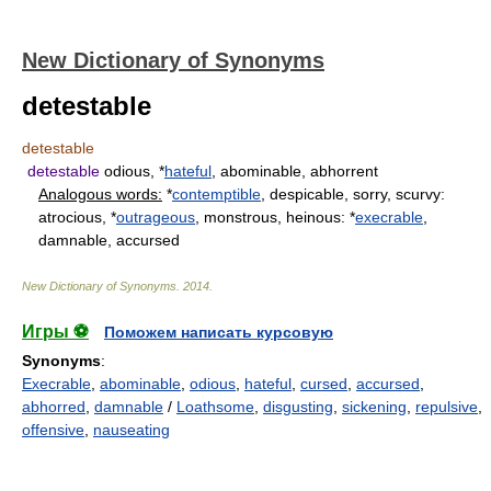
New Dictionary of Synonyms
detestable
detestable
detestable
odious, *
hateful
, abominable, abhorrent
Analogous words:
*
contemptible
, despicable, sorry, scurvy:
atrocious, *
outrageous
, monstrous, heinous: *
execrable
,
damnable, accursed
New Dictionary of Synonyms
.
2014
.
Игры ⚽
Поможем написать курсовую
Synonyms
:
Execrable
,
abominable
,
odious
,
hateful
,
cursed
,
accursed
,
abhorred
,
damnable
/
Loathsome
,
disgusting
,
sickening
,
repulsive
,
offensive
,
nauseating